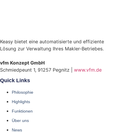
D
f
V
W
M
,
,
E
V
r
E
r
M
e
A
Keasy bietet eine automatisierte und effiziente
i
)
c
Lösung zur Verwaltung Ihres Makler-Betriebes.
h
b
vfm Konzept GmbH
a
Schmiedpeunt 1, 91257 Pegnitz |
www.vfm.de
r
k
Quick Links
e
i
t
Philosophie
Highlights
Funktionen
Über uns
News