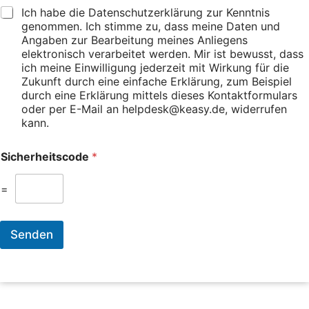
e
D
A
Ich habe die Datenschutzerklärung zur Kenntnis
t
a
f
genommen. Ich stimme zu, dass meine Daten und
w
t
W
Angaben zur Bearbeitung meines Anliegens
a
e
,
elektronisch verarbeitet werden. Mir ist bewusst, dass
s
n
B
ich meine Einwilligung jederzeit mit Wirkung für die
m
s
V
Zukunft durch eine einfache Erklärung, zum Beispiel
i
c
K
durch eine Erklärung mittels dieses Kontaktformulars
t
h
,
oder per E-Mail an helpdesk@keasy.de, widerrufen
t
u
C
kann.
e
t
h
i
z
a
D
l
r
Sicherheitscode
*
a
e
t
t
n
a
e
=
?
,
n
S
s
t
c
a
Senden
h
t
u
u
t
s
z
,
(
V
A